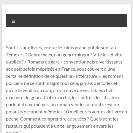
Aller
au
concierge-
contenu
Menu
masque.com
Polars
et
Sont-ils aux livres, ce que les films grand public sont au
policiers
7eme art ? Genre majeur ou genre mineur ? Vite lus et vite
un
oubliés ? « Romans de gare » conventionnels divertissants
genre
et quelquefois méprisés en France, sous couvert d’une
indémodable
certaine définition de ce qu’est la « littérature », les romans
policiers ne se sont malgré tout cela, jamais démodés et,
qu’on le veuille ou non, on y trouve de véritables chef-
d’oeuvre du genre. Côté marché, les chiffres des librairies
parlent d’eux-mêmes, un roman vendu sur quatre est un
polar. Ils occupent même les 10 meilleures ventes de livre en
poche. Comment comprendre ce succès ? Quels sont les
facteurs qui poussent à un tel engouement envers les
polars ?