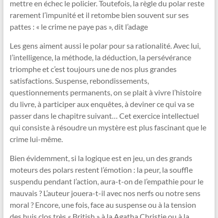
mettre en échec le policier. Toutefois, la règle du polar reste
rarement l’impunité et il retombe bien souvent sur ses
pattes : « le crime ne paye pas », dit l’adage
Les gens aiment aussi le polar pour sa rationalité. Avec lui,
l’intelligence, la méthode, la déduction, la persévérance
triomphe et c’est toujours une de nos plus grandes
satisfactions. Suspense, rebondissements,
questionnements permanents, on se plait à vivre l’histoire
du livre, à participer aux enquêtes, à deviner ce qui va se
passer dans le chapitre suivant… Cet exercice intellectuel
qui consiste à résoudre un mystère est plus fascinant que le
crime lui-même.
Bien évidemment, si la logique est en jeu, un des grands
moteurs des polars restent l’émotion : la peur, la souffle
suspendu pendant l’action, aura-t-on de l’empathie pour le
mauvais ? L’auteur jouera-t-il avec nos nerfs ou notre sens
moral ? Encore, une fois, face au suspense ou à la tension
des huis clos très « British » à la Agatha Christie ou à la